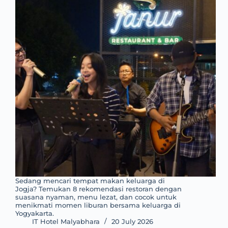
Sedang mencari tempat makan keluarga di
Jogja? Temukan 8 rekomendasi restoran dengan
suasana nyaman, menu lezat, dan cocok untuk
menikmati momen liburan bersama keluarga di
Yogyakarta.
IT Hotel Malyabhara
20 July 2026