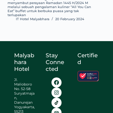
menyambut perayaan Ramadan 1445 H/2024 M
melalui sebuah pengalaman kuliner “All You Can
Eat” buffet untuk berbuka puasa yang tak
terlupakan
IT Hotel Malyabhara
20 February 2024
Malyab
Stay
Certifie
hara
Conne
d
Hotel
cted
Jl.
Malioboro
No. 52-58
Suryatmaja
n,
Danurejan
Yogyakarta,
55213